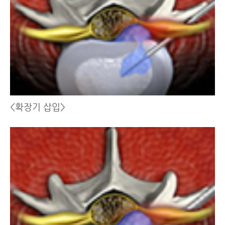
<확장기 삽입>