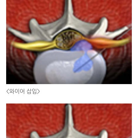
<와이어 삽입>