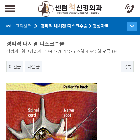
고객센터
경피적 내시경 디스크수술 > 영상자료
경피적 내시경 디스크수술
작성자
최고관리자
17-01-20 14:35
조회
4,940회
댓글
0건
이전글
다음글
목록
본문